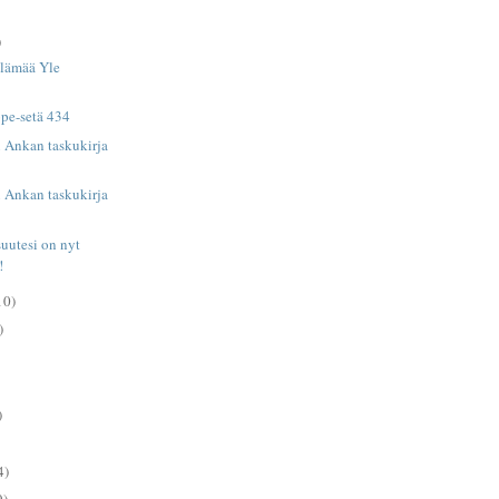
)
elämää Yle
pe-setä 434
 Ankan taskukirja
 Ankan taskukirja
uutesi on nyt
!
10)
)
)
4)