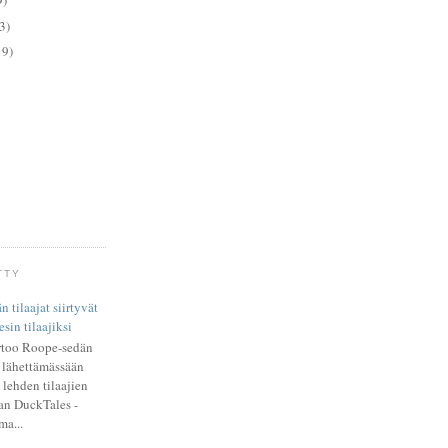
9)
3)
19)
TTY
 tilaajat siirtyvät
sin tilaajiksi
rtoo Roope-sedän
le lähettämässään
 lehden tilaajien
van DuckTales -
ma...