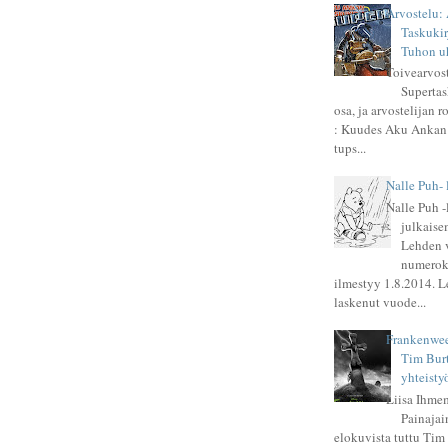
Arvostelu:
Taskukir
Tuhon u
Toivearvos
Supertas
osa, ja arvostelijan r
: Kuudes Aku Ankan 
tups...
Nalle Puh- 
Nalle Puh 
julkaise
Lehden 
numeroks
ilmestyy 1.8.2014. L
laskenut vuode...
Frankenwee
Tim Burt
yhteisty
Liisa Ihmem
Painajai
elokuvista tuttu Tim