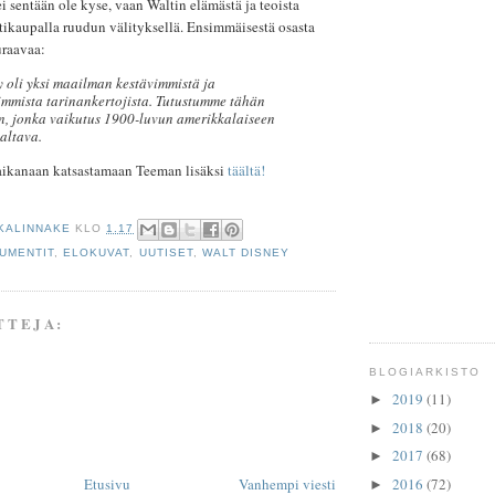
 sentään ole kyse, vaan Waltin elämästä ja teoista
tikaupalla ruudun välityksellä. Ensimmäisestä osasta
uraavaa:
y oli yksi maailman kestävimmistä ja
immista tarinankertojista. Tutustumme tähän
in, jonka vaikutus 1900-luvun amerikkalaiseen
valtava.
aikanaan katsastamaan Teeman lisäksi
täältä!
KALINNAKE
KLO
1.17
UMENTIT
,
ELOKUVAT
,
UUTISET
,
WALT DISNEY
TTEJA:
BLOGIARKISTO
2019
(11)
►
2018
(20)
►
2017
(68)
►
2016
(72)
Etusivu
Vanhempi viesti
►