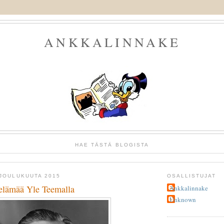
ANKKALINNAKE
HAE TÄSTÄ BLOGISTA
 JOULUKUUTA 2015
OSALLISTUJAT
elämää Yle Teemalla
Ankkalinnake
Unknown