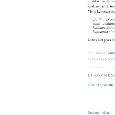
minidokumentista ei
saadaan nauttia tun
Ylellä kerrotaan se
1/4. Walt Disne
vaikutusvaltais
kulttuuri-ikoni
kulttuuriin oli 
Lähetykset pääsee 
LÄHETTÄNYT
ANK
TUNNISTEET:
DOK
EI KOMMEN
Lähetä kommentti
Uudempi teksti