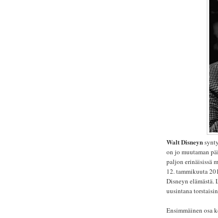
Walt Disneyn
synty
on jo muutaman päiv
paljon erinäisissä m
12. tammikuuta 2016
Disneyn elämästä. L
uusintana torstaisi
Ensimmäinen osa kes