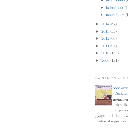
maaliskuuta
(
►
helmikuuta
(1
►
tammikuuta
(
►
2014
(67)
►
2013
(55)
►
2012
(99)
►
2011
(98)
►
2010
(153)
►
2009
(151)
►
NÄISTÄ ON PIDE
Roope-sedän
DuckTale
Sanoma ke
tilaajil
kirjeessä
pysyvän tilalle tule
lehden tilaajina auto