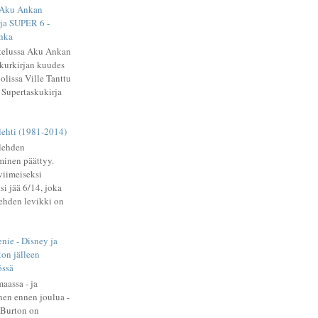
 Aku Ankan
ja SUPER 6 -
hka
telussa Aku Ankan
kurkirjan kuudes
oolissa Ville Tanttu
Supertaskukirja
lehti (1981-2014)
-lehden
minen päättyy.
viimeiseksi
i jää 6/14, joka
ehden levikki on
nie - Disney ja
on jälleen
össä
aassa - ja
nen ennen joulua -
 Burton on