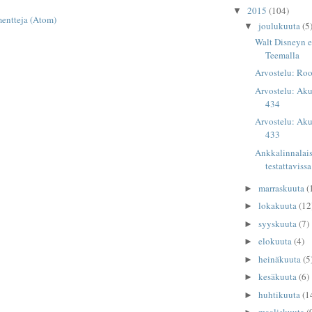
2015
(104)
▼
entteja (Atom)
joulukuuta
(5
▼
Walt Disneyn 
Teemalla
Arvostelu: Roo
Arvostelu: Aku
434
Arvostelu: Aku
433
Ankkalinnalais
testattavissa
marraskuuta
(
►
lokakuuta
(12
►
syyskuuta
(7)
►
elokuuta
(4)
►
heinäkuuta
(5
►
kesäkuuta
(6)
►
huhtikuuta
(1
►