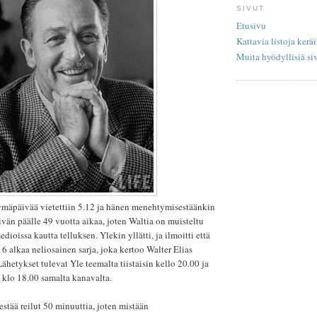
SIVUT
Etusivu
Kattavia listoja keräi
Muita hyödyllisiä si
mäpäivää vietettiin 5.12 ja hänen menehtymisestäänkin
än päälle 49 vuotta aikaa, joten Waltia on muisteltu
edioissa kautta telluksen. Ylekin yllätti, ja ilmoitti että
 alkaa neliosainen sarja, joka kertoo Walter Elias
ähetykset tulevat Yle teemalta tiistaisin kello 20.00 ja
n klo 18.00 samalta kanavalta.
tää reilut 50 minuuttia, joten mistään